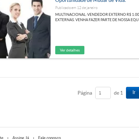
Oportunidade de Mudar de Vida.
Publicado em 12 de janeiro
MULTINACIONAL: VENDEDOR EXTERNO R$ 1.000 
EXTERNAS. VENHA FAZER PARTE DE NOSSA EQUI
Ver detalhes
Ir
Página
de
1
te
Assine Já
Fale conosco
|
|