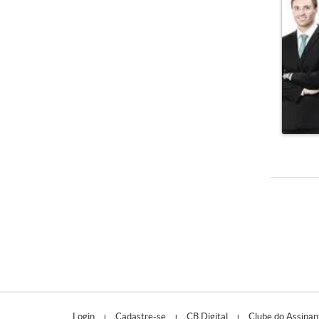
Login
Cadastre-se
CB Digital
Clube do Assinan
|
|
|