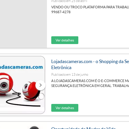
Publicado em 25 de abril
VENDO OU TROCO PLATAFORMA PARA TRABALHO E
99687-4278
Ver detalhes
Lojadascameras.com - o Shopping da S
Eletrônica
Publicado em 13 de junho
A LOJADASCAMERAS.COM É O E-COMMERCE MA
SEGURANÇA ELETRÔNICA EM GERAL. TRABALH
Ver detalhes